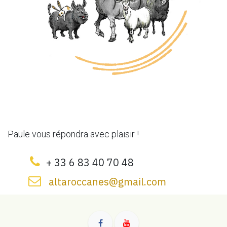
Paule vous répond​ra avec pl​aisir !
+ 33 6 83 40 70 48
altaroccanes@gmail.com