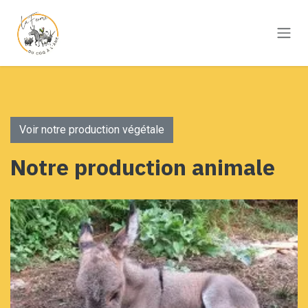
Se rendre au contenu
Voir notre pro​​du​​ction végétale
Notre production animale